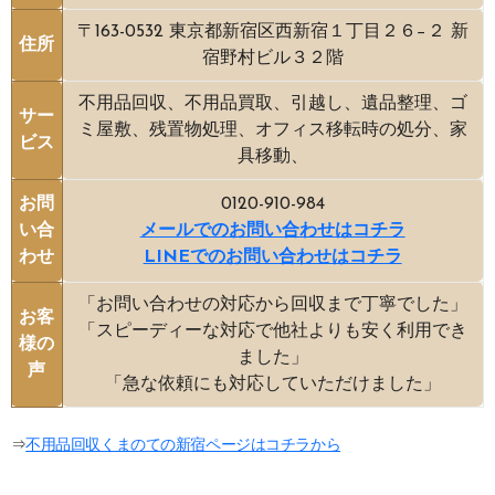
〒163-0532 東京都新宿区西新宿１丁目２６−２ 新
住所
宿野村ビル３２階
不用品回収、不用品買取、引越し、遺品整理、ゴ
サー
ミ屋敷、残置物処理、オフィス移転時の処分、家
ビス
具移動、
お問
0120-910-984
い合
メールでのお問い合わせはコチラ
わせ
LINEでのお問い合わせはコチラ
「お問い合わせの対応から回収まで丁寧でした」
お客
「スピーディーな対応で他社よりも安く利用でき
様の
ました」
声
「急な依頼にも対応していただけました」
⇒
不用品回収くまのての新宿ページはコチラから