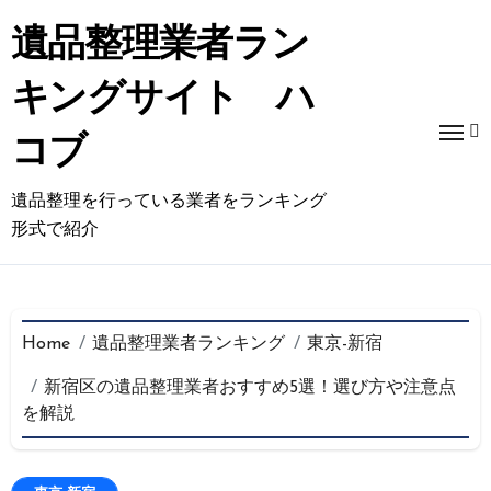
コ
ン
遺品整理業者ラン
テ
ン
キングサイト ハ
ツ
に
コブ
ス
キ
遺品整理を行っている業者をランキング
ッ
プ
形式で紹介
Home
遺品整理業者ランキング
東京-新宿
新宿区の遺品整理業者おすすめ5選！選び方や注意点
を解説