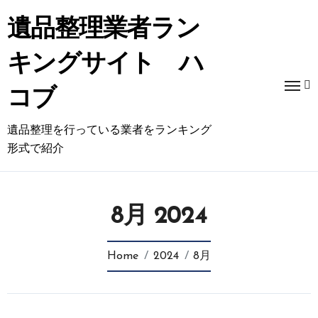
コ
ン
遺品整理業者ラン
テ
ン
キングサイト ハ
ツ
に
コブ
ス
キ
遺品整理を行っている業者をランキング
ッ
プ
形式で紹介
8月 2024
Home
2024
8月